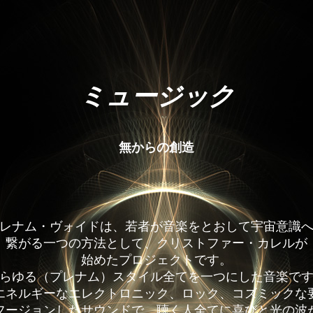
ミュージック
無からの創造
レナム・ヴォイドは、若者が音楽をとおして宇宙意識
繋がる一つの方法として、クリストファー・カレルが
始めたプロジェクトです。
らゆる（プレナム）スタイル全てを一つにした音楽で
エネルギーなエレクトロニック、ロック、コズミックな
フージョンしたサウンドで、聴く人全てに喜びと光の波