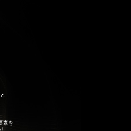
へと
す。
要素を
が