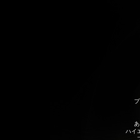
プ
あ
ハイ